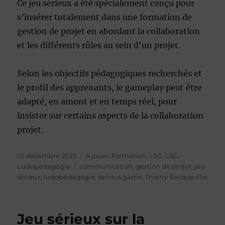
Ce jeu sérieux a été spécialement conçu pour
s’insérer totalement dans une formation de
gestion de projet en abordant la collaboration
et les différents rôles au sein d’un projet.
Selon les objectifs pédagogiques recherchés et
le profil des apprenants, le gameplay peut être
adapté, en amont et en temps réel, pour
insister sur certains aspects de la collaboration
projet.
Publié
Catégories
10 décembre 2023
A jouer
,
Formation
,
LSG
,
LSG
,
le
Étiquettes
Ludopédagogie
communication
,
gestion de projet
,
jeu
sérieux
,
ludopédagogie
,
serious game
,
Thierry Secqueville
Jeu sérieux sur la