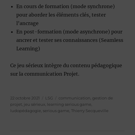
En cours de formation (mode synchrone)
pour aborder les éléments clés, tester
l’ancrage
En post-formation (mode asynchrone) pour
ancrer et tester ses connaissances (Seamless
Learning)
Ce jeu sérieux intègre du contenu pédagogique
sur la communication Projet.
Publié
Catégories
Étiquettes
22 octobre 2021
LSG
communication
,
gestion de
le
projet
,
jeu sérieux
,
learning serious game
,
ludopédagogie
,
serious game
,
Thierry Secqueville