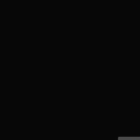
"sfsi_plus_copylinkIcon_order" in
/htdocs/wp-
content/plugins/ultimate-social-media-
plus/libs/sfsi_widget.php
on line
285
Warning
: Undefined array key
"sfsi_plus_riaIcon_order" in
/htdocs/wp-
content/plugins/ultimate-social-media-
plus/libs/sfsi_widget.php
on line
288
Warning
: Undefined array key
"sfsi_plus_inhaIcon_order" in
/htdocs/wp-
content/plugins/ultimate-social-media-
plus/libs/sfsi_widget.php
on line
289
Warning
: Undefined array key
"sfsi_plus_inha_display" in
/htdocs/wp-