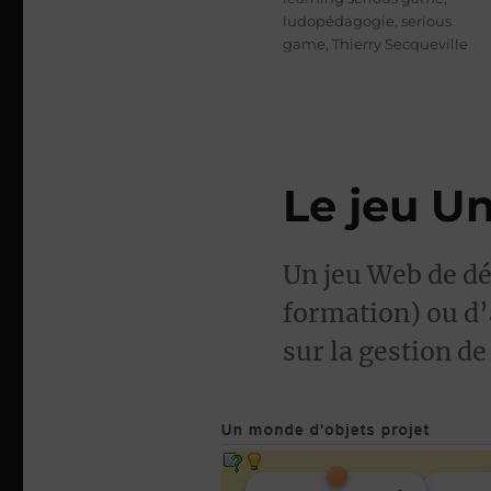
ludopédagogie
,
serious
game
,
Thierry Secqueville
Le jeu U
Un jeu Web de dé
formation) ou d’
sur la gestion de