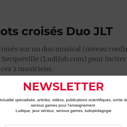
ots croisés Duo JLT
roisés sur un duo musical (niveau confi
 Secqueville (LudiJob.com) pour inciter
ces 2 musiciens.