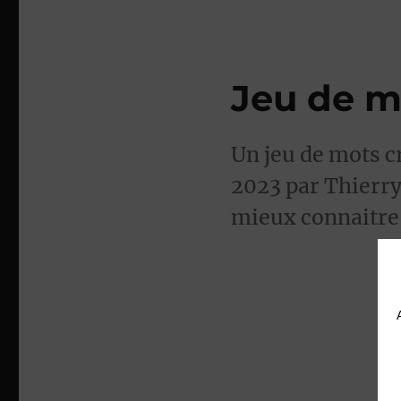
Jeu de m
Un jeu de mots c
2023 par Thierry
mieux connaitre 