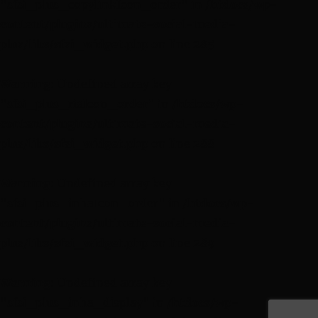
"sfsi_plus_copylinkIcon_order" in
/htdocs/wp-
content/plugins/ultimate-social-media-
plus/libs/sfsi_widget.php
on line
285
Warning
: Undefined array key
"sfsi_plus_riaIcon_order" in
/htdocs/wp-
content/plugins/ultimate-social-media-
plus/libs/sfsi_widget.php
on line
288
Warning
: Undefined array key
"sfsi_plus_inhaIcon_order" in
/htdocs/wp-
content/plugins/ultimate-social-media-
plus/libs/sfsi_widget.php
on line
289
Warning
: Undefined array key
"sfsi_plus_inha_display" in
/htdocs/wp-