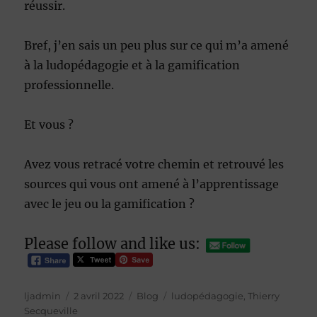
réussir.
Bref, j’en sais un peu plus sur ce qui m’a amené
à la ludopédagogie et à la gamification
professionnelle.
Et vous ?
Avez vous retracé votre chemin et retrouvé les
sources qui vous ont amené à l’apprentissage
avec le jeu ou la gamification ?
Please follow and like us:
Auteur
Publié
Catégories
Étiquettes
ljadmin
2 avril 2022
Blog
ludopédagogie
,
Thierry
le
Secqueville