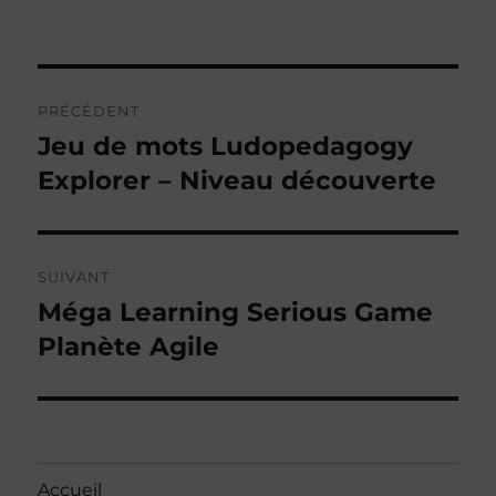
Navigation
PRÉCÉDENT
de
Jeu de mots Ludopedagogy
Publication
précédente :
Explorer – Niveau découverte
l’article
SUIVANT
Méga Learning Serious Game
Publication
suivante :
Planète Agile
Accueil