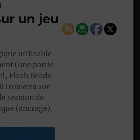
h
ur un jeu
ique utilisable
ment (une partie
l, Flash Beads
Il trouvera son
de session de
ique (ancrage).