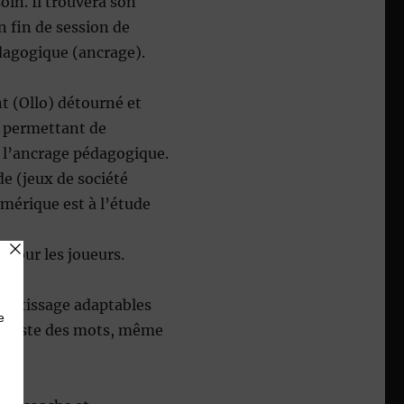
oin. Il trouvera son
n fin de session de
dagogique (ancrage).
t (Ollo) détourné et
e permettant de
r l’ancrage pédagogique.
de (jeux de société
mérique est à l’étude
pour les joueurs.
rentissage adaptables
la liste des mots, même