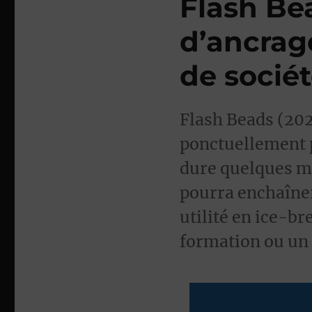
Flash Bea
d’ancrag
de socié
Flash Beads (202
ponctuellement p
dure quelques mi
pourra enchaîner 
utilité en ice-br
formation ou un 