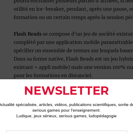
pourra enchaîner plusieurs parties d’affilées, si bes
utilité en ice-breaker, pendant, après une pause, e
formation ou un certain temps après la session pé
Flash Beads
se compose d’un jeu de société existan
complété par une application mobile paramétrabl
spécifier un ensemble de termes sur lesquels base
Dans sa forme native, Flash Beads est un jeu hybri
existant + appli mobile) mais une version 100% nu
pour les formations en distanciel.
L’adhésion au jeu et l’engagement sont immédiate 
Flash Beads
entre dans la catégorie des jeux d’app
car il est extrêmement simple et rapide d’adapter 
au dernier moment et de choisir ses thématiques.