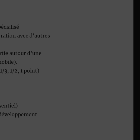
écialisé
oration avec d’autres
rtie autour d’une
mobile).
3, 1/2, 1 point)
sentiel)
e développement