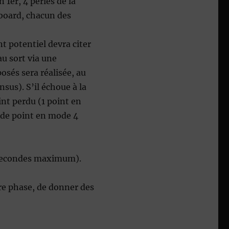
 1er, 4 perles de la
board, chacun des
t potentiel devra citer
au sort via une
osés sera réalisée, au
sus). S’il échoue à la
int perdu (1 point en
3 de point en mode 4
 secondes maximum).
ère phase, de donner des