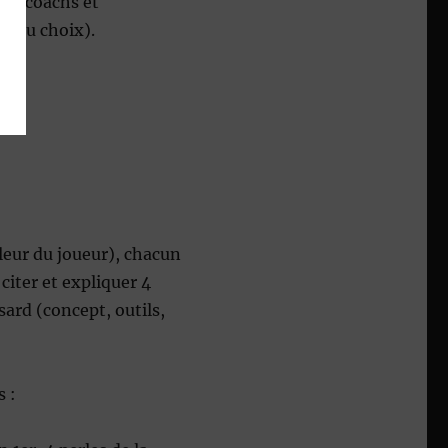
ts, coachs et
ue au choix).
uleur du joueur), chacun
citer et expliquer 4
sard (concept, outils,
s :