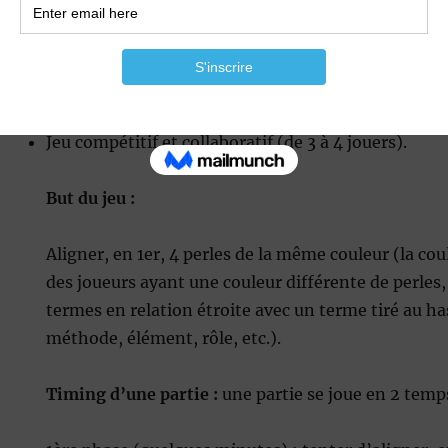
Flash Beads
est destiné aux formateurs, enseignan
facilitateurs spécialisés sur un domaine (thématiq
Type de jeu :
Jeu compétitif et collaboratif (de 3 à 4 jouers).
But du jeu :
Aligner, en 1er, 4 perles de la même couleur (la co
des joueurs ayant une couleur différente de perles, 
termes en relation étroite avec un terme tiré au ha
méthode, élément, rôle, etc.).
Timing d’une partie :
une partie se joue en 2 temp