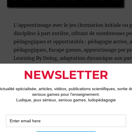
L’apprentissage avec le jeu (formation initiale ou 
discipline à part entière, offrant de nombreuses po
pédagogiques et opportunités : pédagogie active,
pédagogiques, Escape games, apprentissage par pr
Learning By Doing, adaptation dynamique aux part
événements, détournement / adaptation de jeux e
numériques, jeux de plateau, activité multimodale
numérique), gamification d’un mode opératoire / p
co-création, distanciel / présentiel / hybride, jeux 
inversée, etc.
L’apprentissage avec le jeu puisse ses ressources d
de domaines scientifiques :