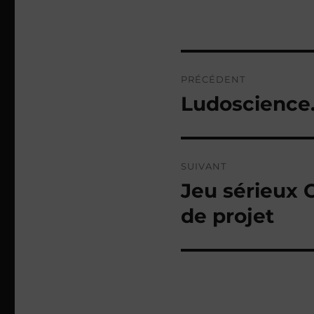
Navigation
PRÉCÉDENT
de
Ludoscience
Publication
précédente :
l’article
SUIVANT
Jeu sérieux 
Publication
suivante :
de projet