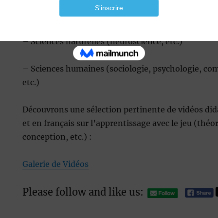
– Sciences formelles ( logique, systèmes informati
– Sciences naturelles (neuroscience, etc.)
– Sciences humaines (sociologie, psychologie, co
etc.)
Découvrons une sélection pertinente de vidéos dida
et en français sur l’apprentissage avec le jeu (théo
conception, etc.) :
Galerie de Vidéos
Please follow and like us: