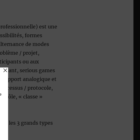
professionnelle) est une
ssibilités, formes
 alternance de modes
oblème / projet,
icipants ou aux
xistant, serious games
 (support analogique et
rocessus / protocole,
de rôle, « classe »
ans les 3 grands types