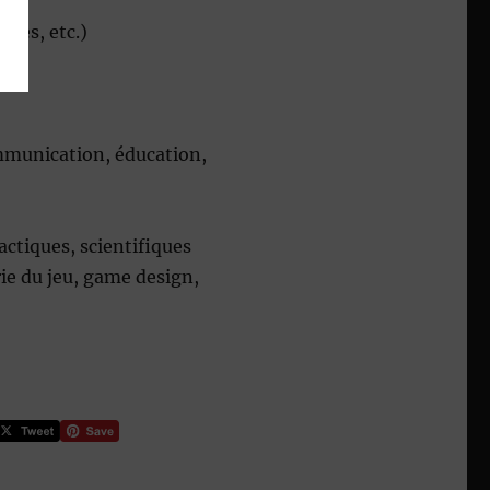
ques, etc.)
mmunication, éducation,
ctiques, scientifiques
rie du jeu, game design,